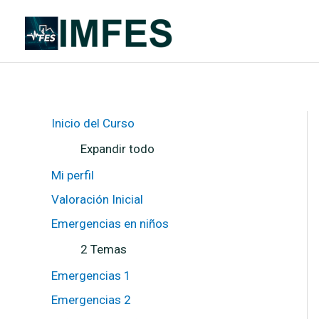
Ir
al
contenido
E
E
L
Inicio del Curso
x
m
e
p
e
c
Expandir todo
a
r
c
n
g
i
Mi perfil
d
e
o
i
n
n
Valoración Inicial
r
c
e
i
s
Emergencias en niños
a
s
e
2 Temas
n
n
Emergencias 1
i
ñ
Emergencias 2
o