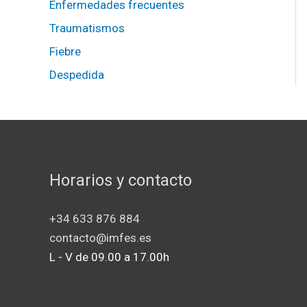
s
Enfermedades frecuentes
Traumatismos
Fiebre
Despedida
Horarios y contacto
+34 633 876 884
contacto@imfes.es
L - V de 09.00 a 17.00h