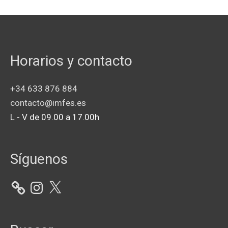
Horarios y contacto
+34 633 876 884
contacto@imfes.es
L - V de 09.00 a 17.00h
Instagram
X
Síguenos