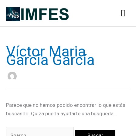
Ir
Me
al
contenido
prin
Víctor Maria
Buscar
García García
por:
Parece que no hemos podido encontrar lo que estás
buscando. Quizá pueda ayudarte una búsqueda.