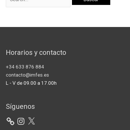
Horarios y contacto
+34 633 876 884
contacto@imfes.es
L - V de 09.00 a 17.00h
Instagram
X
Síguenos